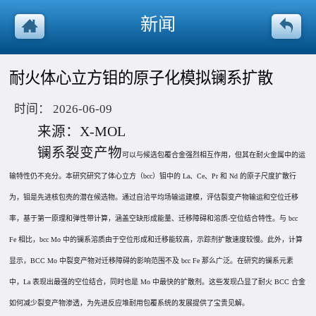
新闻
耐火体心立方钼的原子化模拟镧系扩散
时间：
2026-06-09
来源：X-MOL
镧系
裂变产物
可以与候选包覆合金强烈相互作用，但其在耐火金属中的运
输特性仍不充分。本研究研究了
体心立方
（bcc）钼中的 La、Ce、Pr 和 Nd 的原子尺度扩散行
为，钼是先进核包壳的潜在候选物。通过自洽平均场输运建模，评估裂变产物输运和空位迁移
率，基于
第一原理
和弹性带计算，涵盖空缺形成能量、迁移障碍和溶质-空位结合特性。与 bcc
Fe 相比，bcc Mo 中的镧系溶质由于空位形成和
迁移能
较高，示踪剂扩散速度较慢。此外，计算
显示，BCC Mo 中裂变产物对迁移障碍的影响范围不及 bcc Fe 那么广泛。在研究的镧系元素
中，La 表现出最强的空位结合，同时也是 Mo 中最快的
扩散剂
。这些发现凸显了耐火 BCC 合金
如何减少裂变产物渗透，为先进反应堆耐用包覆系统的发展提供了宝贵见解。